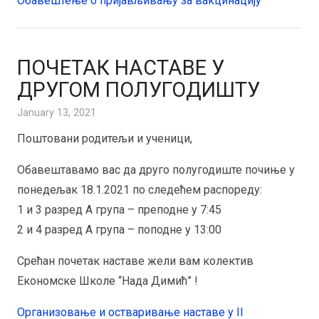
Обавештење о пријављивању за вакцинацију
ПОЧЕТАК НАСТАВЕ У
ДРУГОМ ПОЛУГОДИШТУ
January 13, 2021
Поштовани родитељи и ученици,
Обавештавамо вас да друго полугодиште почиње у
понедељак 18.1.2021 по следећем распореду:
1 и 3 разред А група – преподне у 7:45
2 и 4 разред А група – поподне у 13:00
Срећан почетак наставе жели вам колектив
Економске Школе “Нада Димић” !
Организовање и остваривање наставе у II