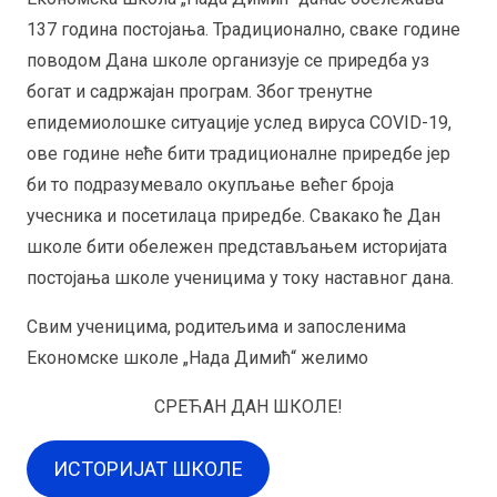
137 година постојања. Традиционално, сваке године
поводом Дана школе организује се приредба уз
богат и садржајан програм. Због тренутне
епидемиолошке ситуације услед вируса COVID-19,
ове године неће бити традиционалне приредбе јер
би то подразумевало окупљање већег броја
учесника и посетилаца приредбе. Свакако ће Дан
школе бити обележен представљањем историјата
постојања школе ученицима у току наставног дана.
Свим ученицима, родитељима и запосленима
Економске школе „Нада Димић“ желимо
СРЕЋАН ДАН ШКОЛЕ!
ИСТОРИЈАТ ШКОЛЕ