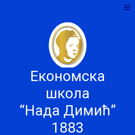
Економска
школа
“Нада Димић”
1883