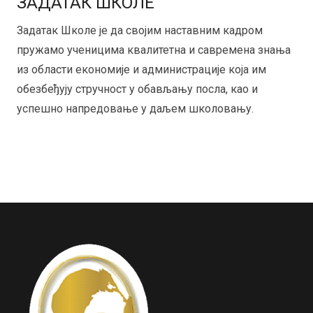
ЗАДАТАК ШКОЛЕ
Задатак Школе је да својим наставним кадром
пружамо ученицима квалитетна и савремена знања
из области економије и администрације која им
обезбеђују стручност у обављању посла, као и
успешно напредовање у даљем школовању.