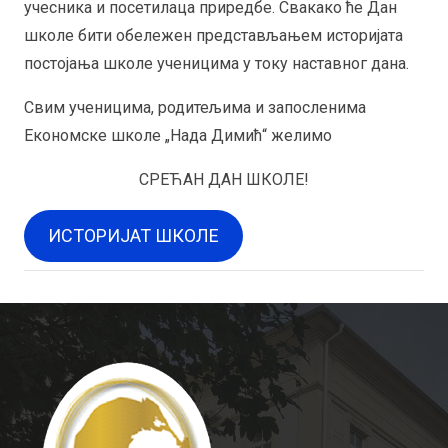
учесника и посетилаца приредбе. Свакако ће Дан
школе бити обележен представљањем историјата
постојања школе ученицима у току наставног дана.
Свим ученицима, родитељима и запосленима
Економске школе „Нада Димић“ желимо
СРЕЋАН ДАН ШКОЛЕ!
ИСТОРИЈАТ ШКОЛЕ