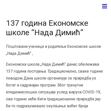
137 година Економске
школе “Нада Димић“
Поштовани ученици и родитељи Економске школе
„Нада Димић“ ,
Економска школа „Нада Димић“ данас обележава
137 година постојања. Традиционално, сваке године
поводом Дана школе организује се приредба уз
богат и садржајан програм. Због тренутне
епидемиолошке ситуације услед вируса COVID-19,
ове године неће бити традиционалне приредбе јер
би то подразумевало окупљање већег броја