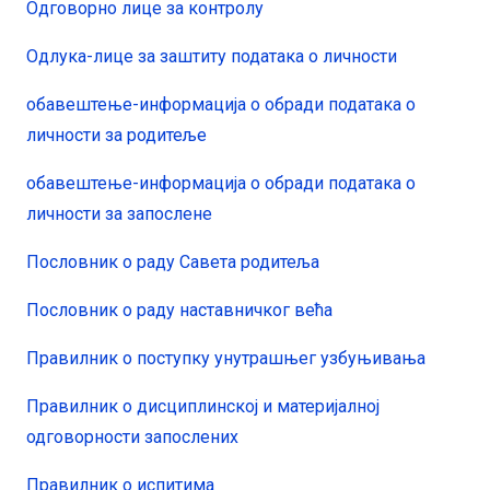
Одговорно лице за контролу
Одлука-лице за заштиту података о личности
обавештење-информација о обради података о
личности за родитеље
обавештење-информација о обради података о
личности за запослене
Пословник о раду Савета родитеља
Пословник о раду наставничког већа
Правилник о поступку унутрашњег узбуњивања
Правилник о дисциплинској и материјалној
одговорности запослених
Правилник о испитима