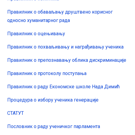
Правилник о обаваљању друштвено корисног
односно хуманитарног рада
Правилник о оцењивању
Правилник о похваљивању и награђивању ученика
Правилник о препознавању облика дискриминације
Правилник о протоколу поступања
Правилник о раду Економске школе Нада Димић
Процедура о избору ученика генерације
СТАТУТ
Пословник о раду ученичког парламента