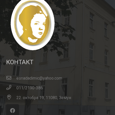
КОНТАКТ
esnadadimic@yahoo.com
011/2190-386
22. октобра 19, 11080, Земун